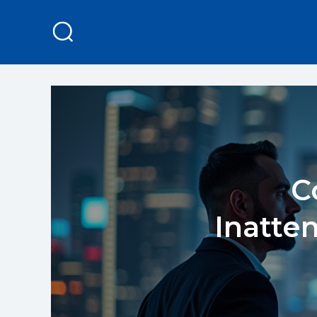
C
Inatte