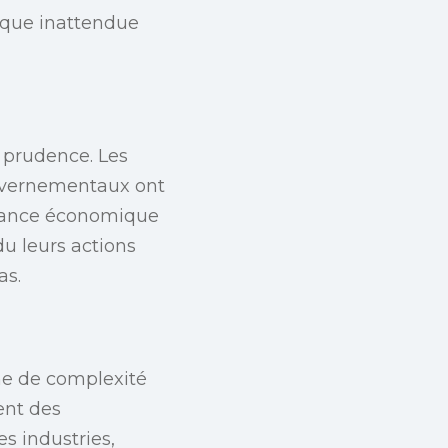
taque inattendue
a prudence. Les
ouvernementaux ont
ormance économique
u leurs actions
as.
he de complexité
ent des
es industries,