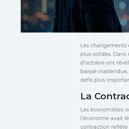
Les changements é
plus solides. Dan
d’octobre ont révé
baisse inattendue,
défis plus importan
La Contra
Les économistes on
l’économie avait l
contraction reflèt