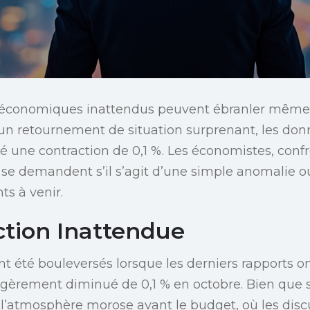
conomiques inattendus peuvent ébranler même l
s un retournement de situation surprenant, les d
lé une contraction de 0,1 %. Les économistes, confr
 se demandent s’il s’agit d’une simple anomalie o
ts à venir.
ction Inattendue
t été bouleversés lorsque les derniers rapports 
égèrement diminué de 0,1 % en octobre. Bien que 
e l’atmosphère morose avant le budget, où les disc