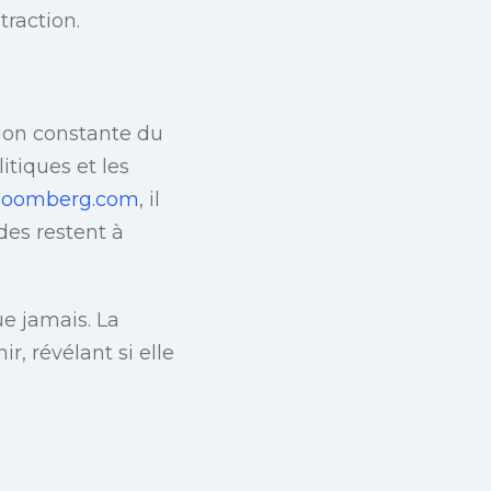
traction.
tion constante du
itiques et les
loomberg.com
, il
udes restent à
ue jamais. La
r, révélant si elle