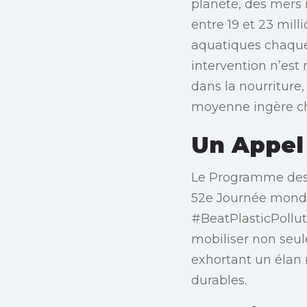
planète, des mers
entre 19 et 23 mill
aquatiques chaque 
intervention n’est
dans la nourriture,
moyenne ingère ch
Un Appel
Le Programme des 
52e Journée mondia
#BeatPlasticPolluti
mobiliser non seul
exhortant un élan 
durables.