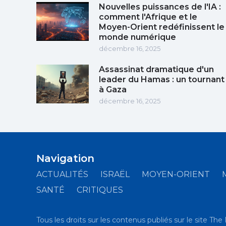
Nouvelles puissances de l'IA :
comment l'Afrique et le
Moyen-Orient redéfinissent le
monde numérique
décembre 16, 2025
Assassinat dramatique d'un
leader du Hamas : un tournant
à Gaza
décembre 16, 2025
Navigation
ACTUALITÉS
ISRAËL
MOYEN-ORIENT
SANTÉ
CRITIQUES
Tous les droits sur les contenus publiés sur le site The 