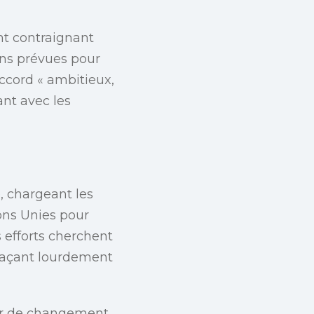
nt contraignant
ons prévues pour
ccord « ambitieux,
ant avec les
, chargeant les
ons Unies pour
 efforts cherchent
naçant lourdement
ur de changement,