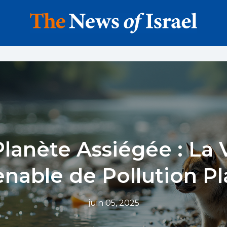
lanète Assiégée : La
enable de Pollution Pl
juin 05, 2025