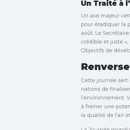
Un Traité à 
Un axe majeur cett
pour éradiquer la 
août. Le Secrétair
crédible et juste »
Objectifs de déve
Renverser
Cette journée sert
nations de finalis
l’environnement. V
à freiner une pot
la qualité de l’air e
La Journée mondia