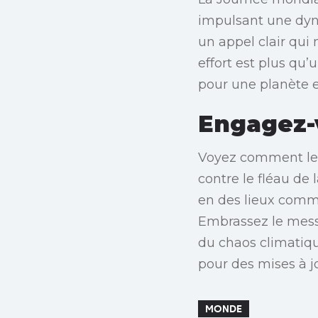
impulsant une dyna
un appel clair qui
effort est plus q
pour une planète e
Engagez-
Voyez comment les 
contre le fléau de 
en des lieux comme
Embrassez le mess
du chaos climatiqu
pour des mises à j
MONDE