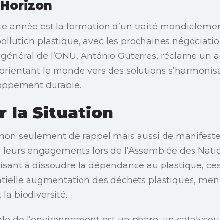
l’Horizon
e année est la formation d’un traité mondialeme
pollution plastique, avec les prochaines négociati
e général de l’ONU, António Guterres, réclame un a
, orientant le monde vers des solutions s’harmonis
loppement durable.
 la Situation
 non seulement de rappel mais aussi de manifeste
er leurs engagements lors de l’Assemblée des Nati
isant à dissoudre la dépendance au plastique, ces
entielle augmentation des déchets plastiques, me
t la biodiversité.
le de l’environnement est un phare, un catalyse