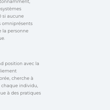
 Étonnamment,
cosystèmes
0 si aucune
is omniprésents
ue la personne
ue.
 position avec la
lliement
Corée, cherche à
 chaque individu,
que à des pratiques