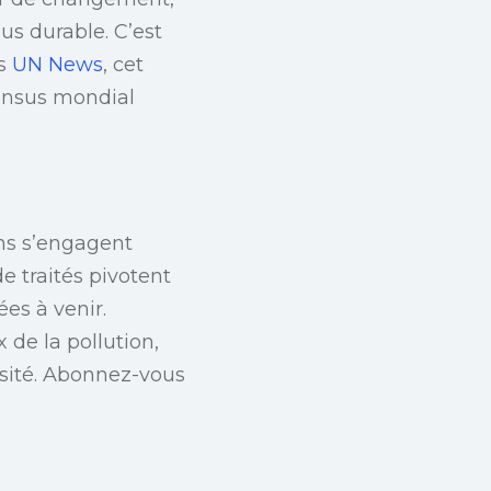
us durable. C’est
ns
UN News
, cet
ensus mondial
ons s’engagent
e traités pivotent
es à venir.
de la pollution,
rsité. Abonnez-vous