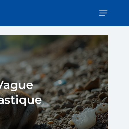
 Vague
astique