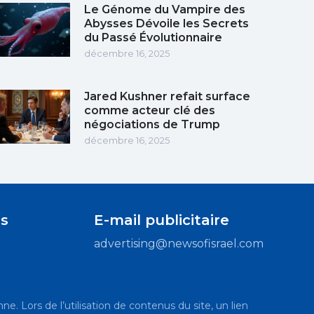
Le Génome du Vampire des
Abysses Dévoile les Secrets
du Passé Évolutionnaire
décembre 16, 2025
Jared Kushner refait surface
comme acteur clé des
négociations de Trump
décembre 16, 2025
s
E-mail publicitaire
advertising@newsofisrael.com
ne. Lors de l’utilisation de contenus du site, un lien