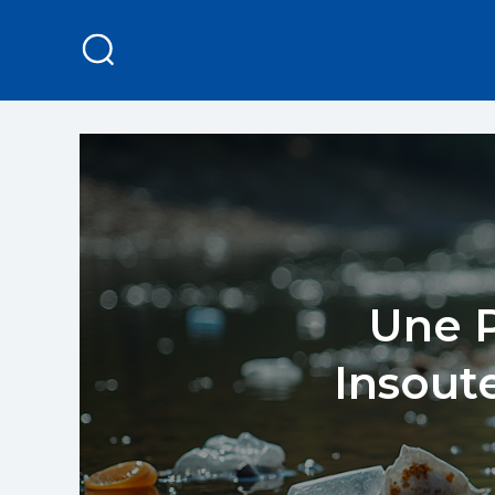
Une P
Insout