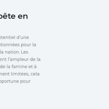
mpête en
otentiel d’une
itionnées pour la
a nation. Les
nt l’ampleur de la
de la famine et à
ent limitées, cela
opportune pour