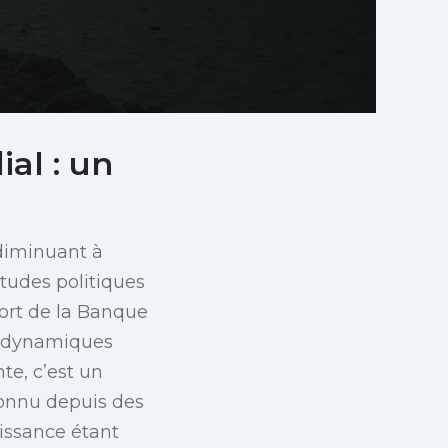
al : un
diminuant à
itudes politiques
port de la Banque
s dynamiques
te, c’est un
connu depuis des
issance étant