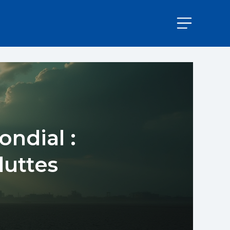
ndial :
luttes