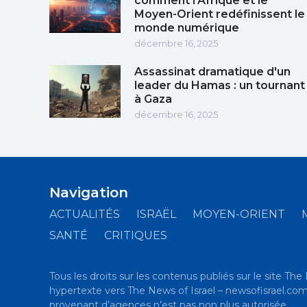
comment l'Afrique et le
Moyen-Orient redéfinissent le
monde numérique
décembre 16, 2025
Assassinat dramatique d'un
leader du Hamas : un tournant
à Gaza
décembre 16, 2025
Navigation
ACTUALITÉS
ISRAËL
MOYEN-ORIENT
SANTÉ
CRITIQUES
Tous les droits sur les contenus publiés sur le site The 
hypertexte vers The News of Israel – newsofisrael.com es
provenant d’agences n’est pas non plus autorisée.