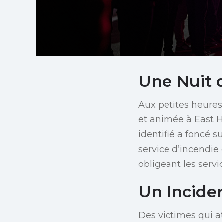
Une Nuit 
Aux petites heure
et animée à East H
identifié a foncé 
service d’incendie
obligeant les serv
Un Inciden
Des victimes qui at