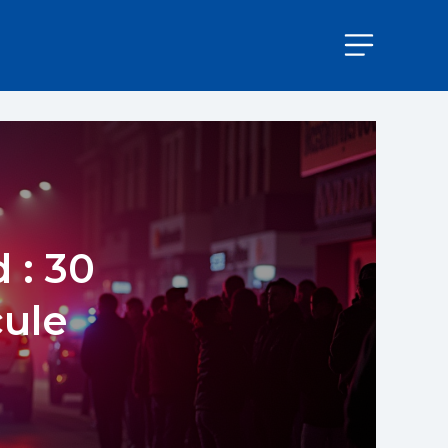
 : 30
cule