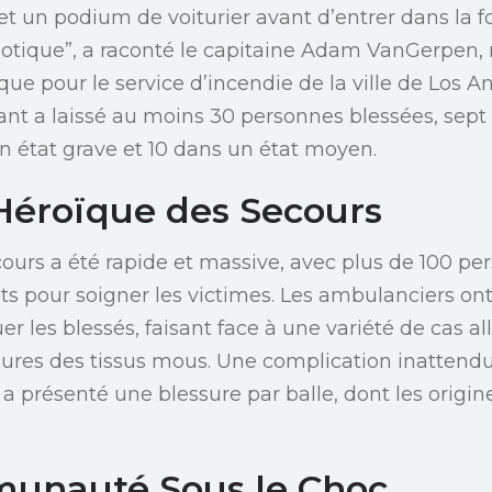
t un podium de voiturier avant d’entrer dans la fo
aotique”, a raconté le capitaine Adam VanGerpen,
que pour le service d’incendie de la ville de Los A
t a laissé au moins 30 personnes blessées, sept
un état grave et 10 dans un état moyen.
Héroïque des Secours
ours a été rapide et massive, avec plus de 100 p
s pour soigner les victimes. Les ambulanciers on
 les blessés, faisant face à une variété de cas all
sures des tissus mous. Une complication inattend
 a présenté une blessure par balle, dont les orig
unauté Sous le Choc