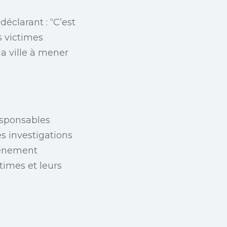
éclarant : “C’est
s victimes
a ville à mener
esponsables
es investigations
événement
ctimes et leurs