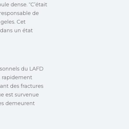
ule dense. “C’était
 responsable de
ngeles. Cet
 dans un état
ersonnels du LAFD
t rapidement
ant des fractures
ue est survenue
ines demeurent