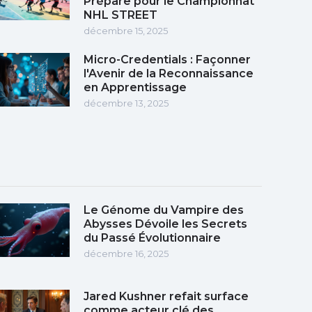
Prépare pour le Championnat
NHL STREET
décembre 15, 2025
Micro-Credentials : Façonner
l'Avenir de la Reconnaissance
en Apprentissage
décembre 13, 2025
Le Génome du Vampire des
Abysses Dévoile les Secrets
du Passé Évolutionnaire
décembre 16, 2025
Jared Kushner refait surface
comme acteur clé des