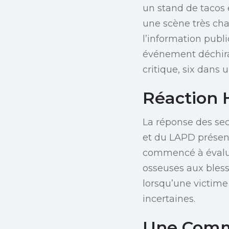
un stand de tacos e
une scène très ch
l’information publi
événement déchiran
critique, six dans 
Réaction 
La réponse des sec
et du LAPD présent
commencé à évaluer
osseuses aux bles
lorsqu’une victime
incertaines.
Une Comm