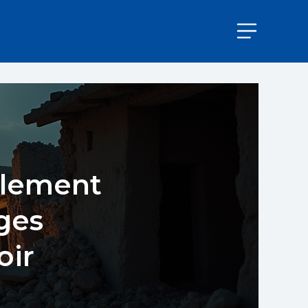
blement
ages
oir