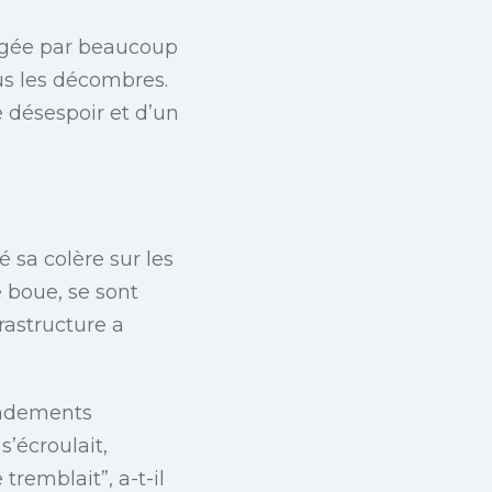
rtagée par beaucoup
us les décombres.
 désespoir et d’un
 sa colère sur les
 boue, se sont
rastructure a
rondements
s’écroulait,
remblait”, a-t-il