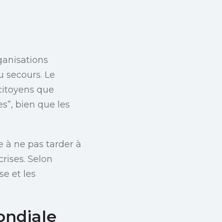
ganisations
u secours. Le
 citoyens que
es”, bien que les
 à ne pas tarder à
crises. Selon
se et les
ondiale