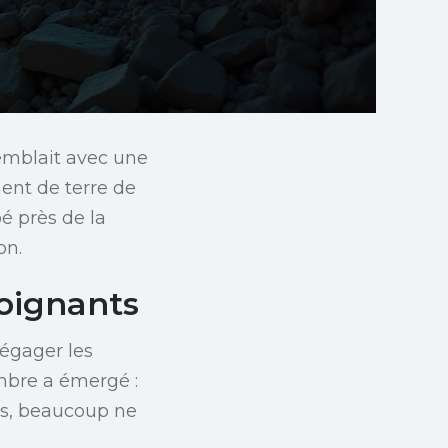
remblait avec une
ent de terre de
pé près de la
on.
oignants
dégager les
ombre a émergé :
ées, beaucoup ne