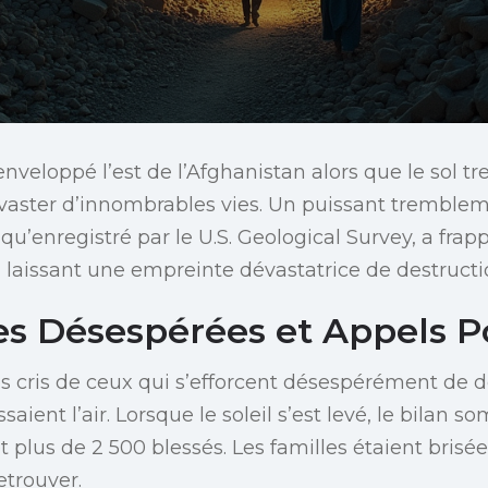
enveloppé l’est de l’Afghanistan alors que le sol t
dévaster d’innombrables vies. Un puissant tremblem
qu’enregistré par le U.S. Geological Survey, a frap
 laissant une empreinte dévastatrice de destructi
s Désespérées et Appels P
les cris de ceux qui s’efforcent désespérément de 
ient l’air. Lorsque le soleil s’est levé, le bilan s
t plus de 2 500 blessés. Les familles étaient bris
etrouver.