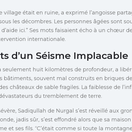
le village était en ruine, a exprimé l’angoisse pa
t sous les décombres. Les personnes âgées sont so
d’aide ici.” Ses mots faisaient écho à un chœur de
tervention internationale.
ts d’un Séisme Implacable
à seulement huit kilomètres de profondeur, a libéré
es bâtiments, souvent mal construits en briques de
s châteaux de sable fragiles. La faiblesse de l’inf
s dévastateurs du tremblement de terre.
 sévère, Sadiqullah de Nurgal s’est réveillé aux g
nde, jadis sûr, s’est effondré alors que sa maison 
 et ses fils. “C’était comme si toute la montagne t