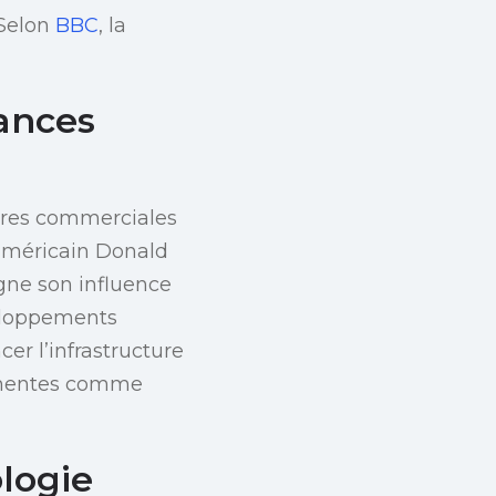
 Selon
BBC
, la
ances
uvres commerciales
 américain Donald
gne son influence
veloppements
cer l’infrastructure
minentes comme
logie