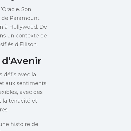
’Oracle. Son
on de Paramount
son à Hollywood. De
dans un contexte de
ifiés d’Ellison.
 d’Avenir
 défis avec la
 et aux sentiments
xibles, avec des
t la ténacité et
res.
une histoire de