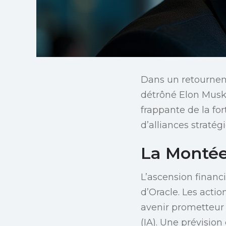
Dans un retourneme
détrôné Elon Musk 
frappante de la fo
d’alliances stratég
La Montée
L’ascension financi
d’Oracle. Les acti
avenir prometteur d
(IA). Une prévision