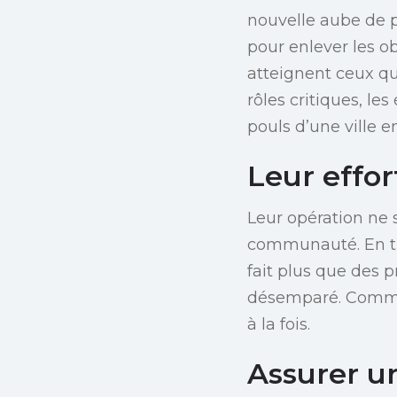
nouvelle aube de p
pour enlever les ob
atteignent ceux qu
rôles critiques, le
pouls d’une ville 
Leur effor
Leur opération ne s
communauté. En tr
fait plus que des p
désemparé. Comm
à la fois.
Assurer un