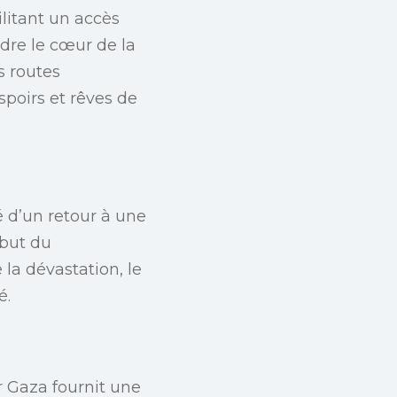
ilitant un accès
ndre le cœur de la
s routes
spoirs et rêves de
é d’un retour à une
ébut du
la dévastation, le
é.
r Gaza fournit une