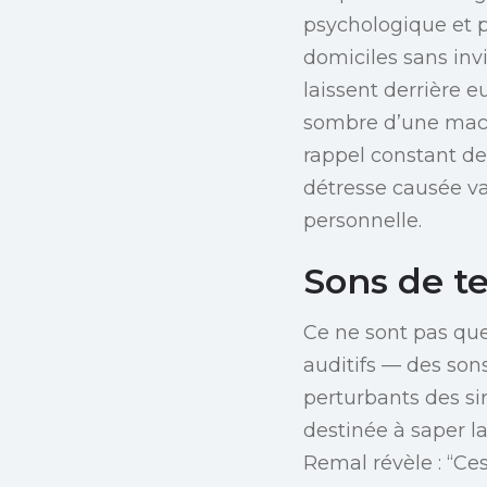
psychologique et 
domiciles sans inv
laissent derrière e
sombre d’une mach
rappel constant d
détresse causée va
personnelle.
Sons de t
Ce ne sont pas que
auditifs — des sons
perturbants des si
destinée à saper 
Remal révèle : “Ce