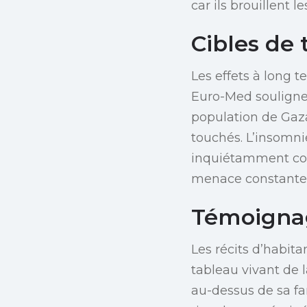
car ils brouillent l
Cibles de
Les effets à long t
Euro-Med souligne 
population de Gaza
touchés. L’insomni
inquiétamment com
menace constante
Témoigna
Les récits d’habit
tableau vivant de l
au-dessus de sa fa