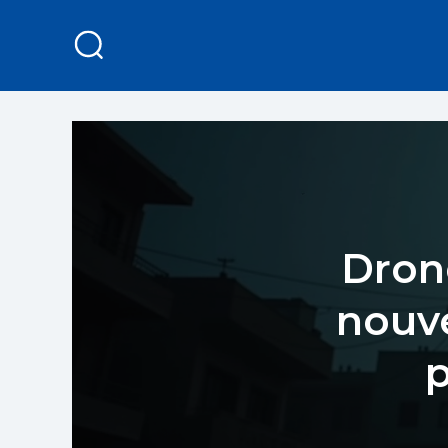
Dron
nouve
p