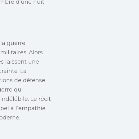
sombre d’une nuit
la guerre
ilitaires. Alors
s laissent une
rainte. La
tions de défense
uerre qui
ndélébile. Le récit
ppel à l’empathie
moderne.