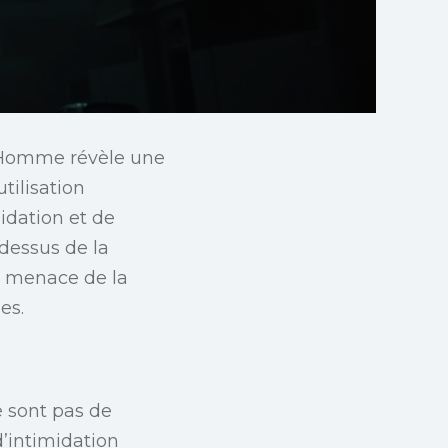
l’Homme révèle une
utilisation
idation et de
dessus de la
a menace de la
es.
 sont pas de
d’intimidation