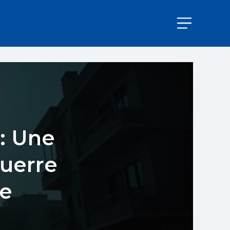
: Une
guerre
ée