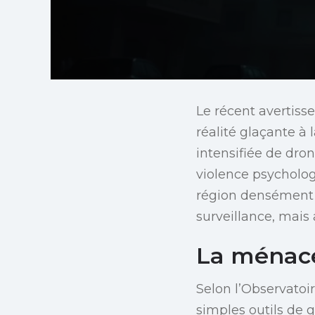
Le récent avertis
réalité glaçante à 
intensifiée de dro
violence psycholo
région densément 
surveillance, mais 
La ménac
Selon l’Observatoi
simples outils de g