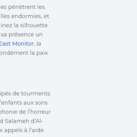
es pénètrent les
lles endormies, et
inez la silhouette
 sa présence un
East Monitor
, la
ofondément la paix
uipés de tourments
d’enfants aux sons
honie de l’horreur
d Salameh d’Al-
 appels à l’aide