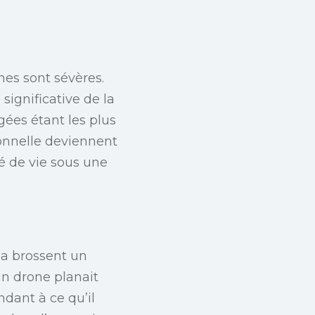
nes sont sévères.
ignificative de la
gées étant les plus
ionnelle deviennent
 de vie sous une
za brossent un
un drone planait
dant à ce qu’il