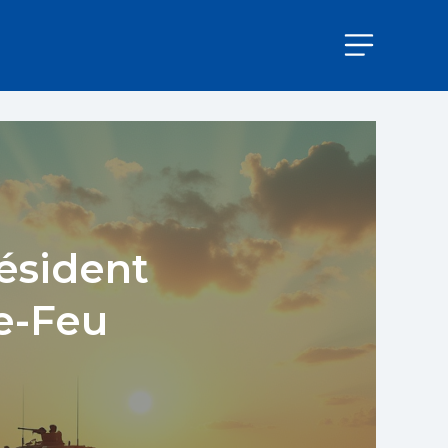
résident
le-Feu