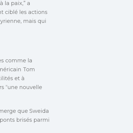
 la paix,” a
 ciblé les actions
syrienne, mais qui
les comme la
américain Tom
lités et à
rs “une nouvelle
 émerge que Sweida
 ponts brisés parmi