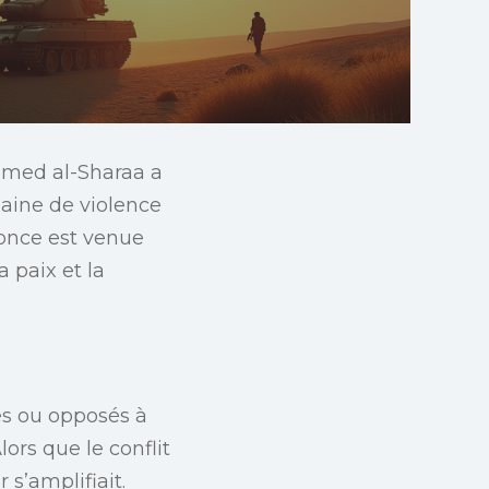
Ahmed al-Sharaa a
aine de violence
nonce est venue
 paix et la
les ou opposés à
ors que le conflit
 s’amplifiait.