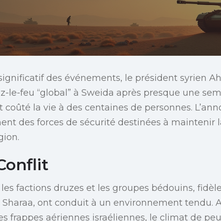
ignificatif des événements, le président syrien 
z-le-feu “global” à Sweida après presque une sem
 coûté la vie à des centaines de personnes. L’an
ent des forces de sécurité destinées à maintenir la
gion.
onflit
 les factions druzes et les groupes bédouins, fidè
e Sharaa, ont conduit à un environnement tendu. Al
les frappes aériennes israéliennes, le climat de peur