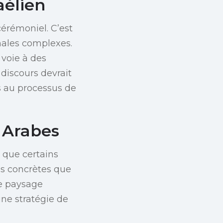
aélien
érémoniel. C’est
nales complexes.
 voie à des
discours devrait
es au processus de
 Arabes
s que certains
ns concrètes que
le paysage
’une stratégie de