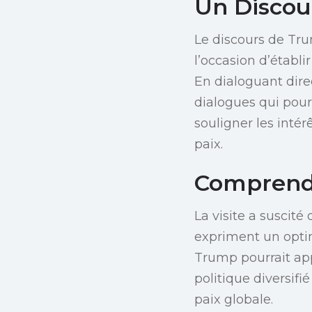
Un Discour
Le discours de Tru
l’occasion d’établ
En dialoguant direc
dialogues qui pour
souligner les inté
paix.
Comprendr
La visite a suscité
expriment un optim
Trump pourrait app
politique diversifi
paix globale.