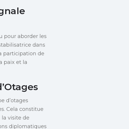
gnale
u pour aborder les
tabilisatrice dans
a participation de
 paix et la
 d’Otages
pe d’otages
es. Cela constitue
la visite de
sions diplomatiques