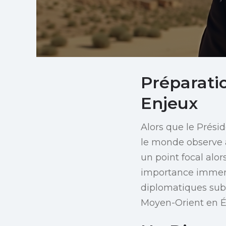
Préparatio
Enjeux
Alors que le Prés
le monde observe a
un point focal alor
importance immens
diplomatiques subs
Moyen-Orient en Ég