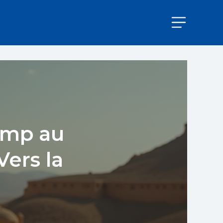
ump au
ers la