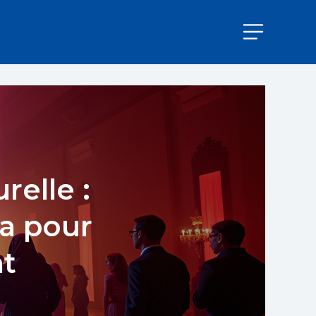
relle :
la pour
nt