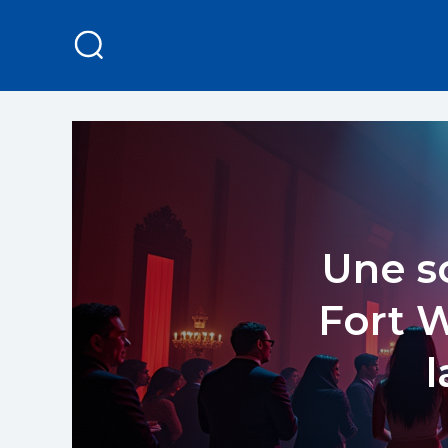
Une so
Fort W
l