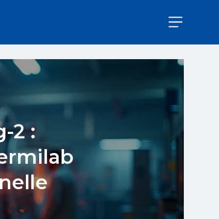
-2 :
Fermilab
nelle