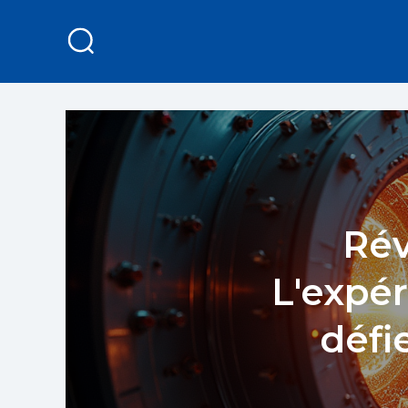
Rév
L'expér
défi