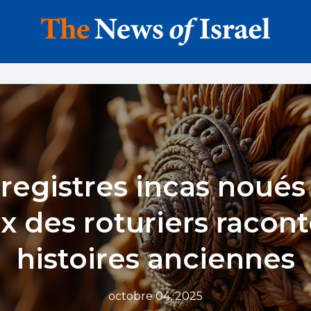
registres incas noués 
 des roturiers racon
histoires anciennes
octobre 04, 2025