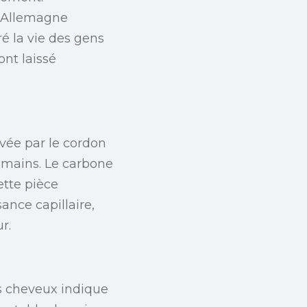
n Allemagne
é la vie des gens
ont laissé
vée par le cordon
umains. Le carbone
ette pièce
ance capillaire,
r.
s cheveux indique