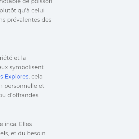
notable de poisson
plutôt qu’à celui
ions prévalentes des
iété et la
veux symbolisent
s Explores
, cela
on personnelle et
ou d’offrandes.
 inca. Elles
els, et du besoin