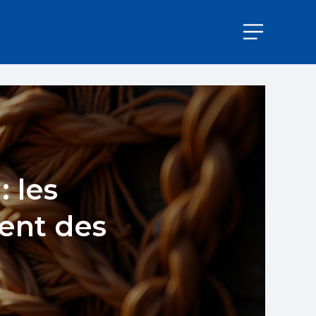
: les
tent des