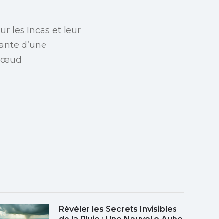
r les Incas et leur
nante d’une
 nœud.
Révéler les Secrets Invisibles
de la Pluie : Une Nouvelle Aube