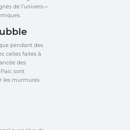
ignés de l’univers—
smiques.
Hubble
fique pendant des
c celles faites à
avancée des
Paic sont
er les murmures