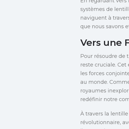
En regardant vers l
systèmes de lentill
naviguent à travers
que nous savons et
Vers une 
Pour résoudre de t
reste cruciale. Ce
les forces conjoint
au monde. Comme l
royaumes inexploré
redéfinir notre co
À travers la lentil
révolutionnaire, a