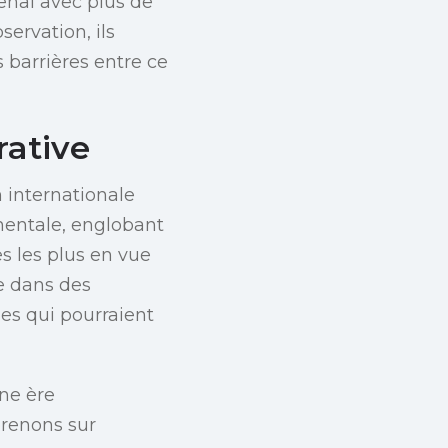
senal avec plus de
servation, ils
s barrières entre ce
rative
 internationale
mentale, englobant
es les plus en vue
e dans des
es qui pourraient
une ère
prenons sur