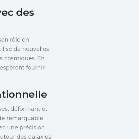
vec des
son rôle en
ilisé de nouvelles
és cosmiques. En
 espèrent fournir
ationnelle
ques, déformant et
hode remarquable
ec une précision
autour des galaxies