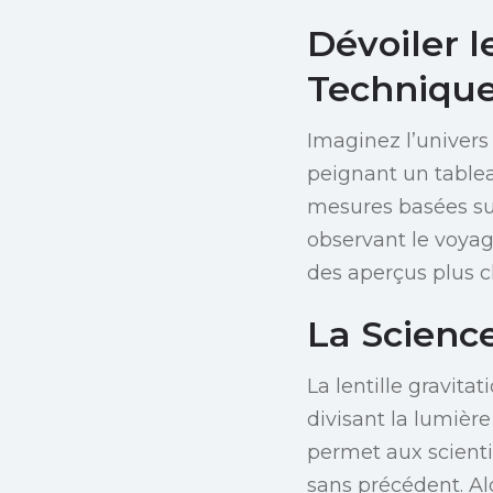
Dévoiler l
Technique
Imaginez l’univers
peignant un tablea
mesures basées sur
observant le voyag
des aperçus plus cl
La Science
La lentille gravit
divisant la lumièr
permet aux scient
sans précédent. Alo