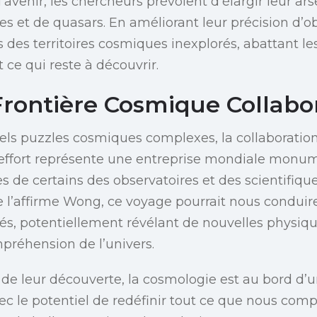
’avenir, les chercheurs prévoient d’élargir leur ar
es et de quasars. En améliorant leur précision d’ob
 des territoires cosmiques inexplorés, abattant le
 ce qui reste à découvrir.
Frontière Cosmique Collabo
els puzzles cosmiques complexes, la collaboration
t effort représente une entreprise mondiale monu
es de certains des observatoires et des scientifiqu
’affirme Wong, ce voyage pourrait nous conduir
s, potentiellement révélant de nouvelles physiqu
mpréhension de l’univers.
le de leur découverte, la cosmologie est au bord d’
vec le potentiel de redéfinir tout ce que nous com