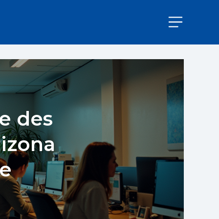
ve des
rizona
de