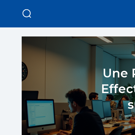
Une R
Effec
s