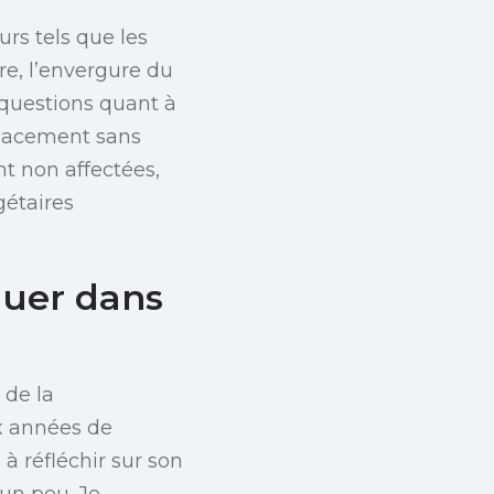
rs tels que les
re, l’envergure du
 questions quant à
icacement sans
nt non affectées,
gétaires
guer dans
 de la
ix années de
 à réfléchir sur son
 un peu. Je