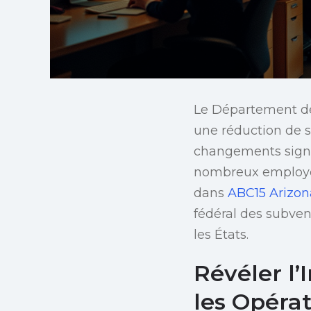
Le Département de
une réduction de s
changements signif
nombreux employés
dans
ABC15 Arizon
fédéral des subven
les États.
Révéler l
les Opéra