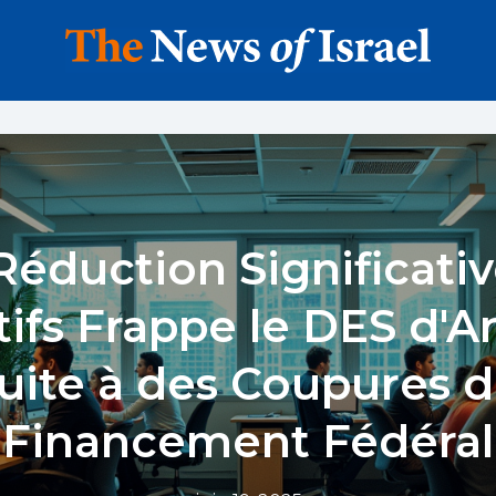
éduction Significati
tifs Frappe le DES d'A
uite à des Coupures 
Financement Fédéral