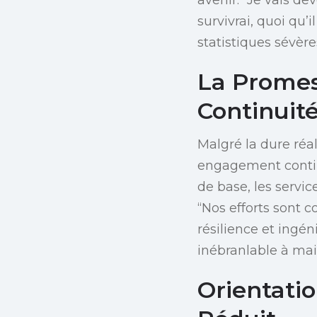
survivrai, quoi qu’i
statistiques sévère
La Promess
Continuité
Malgré la dure réal
engagement continu
de base, les servi
“Nos efforts sont 
résilience et ingé
inébranlable à mai
Orientati