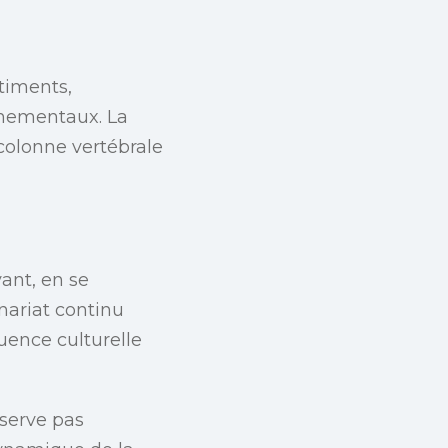
timents,
rnementaux. La
 colonne vertébrale
ant, en se
enariat continu
uence culturelle
éserve pas