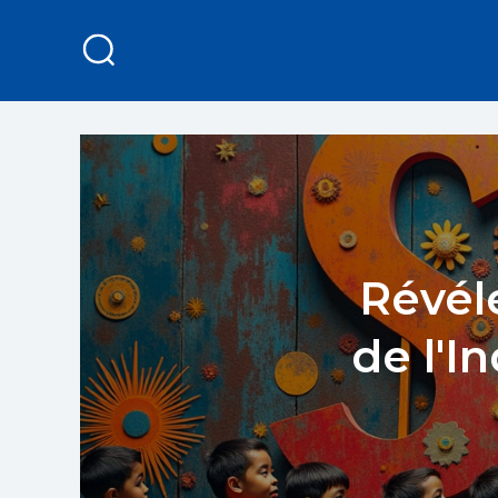
Révél
de l'I