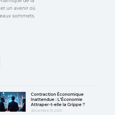
ynamique de la
et un avenir où
uveaux sommets.
Contraction Économique
Inattendue : L'Économie
Attraper-t-elle la Grippe ?
décembre 15, 2025