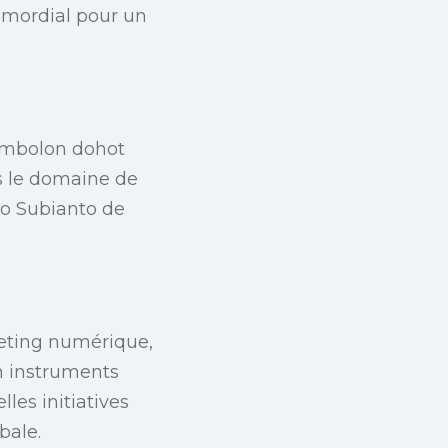
rimordial pour un
Simbolon dohot
s le domaine de
wo Subianto de
keting numérique,
en instruments
elles initiatives
bale.