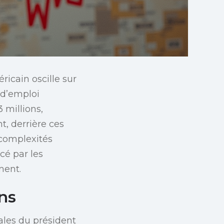
icain oscille sur
s d’emploi
 millions,
t, derrière ces
 complexités
cé par les
ment.
ns
ales du président