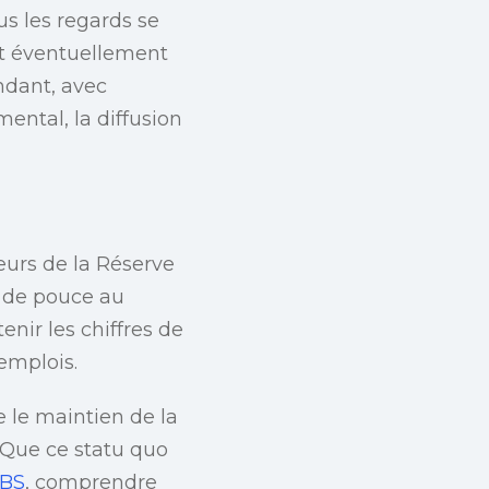
us les regards se
it éventuellement
ndant, avec
ntal, la diffusion
eurs de la Réserve
p de pouce au
nir les chiffres de
emplois.
 le maintien de la
 Que ce statu quo
BS
, comprendre