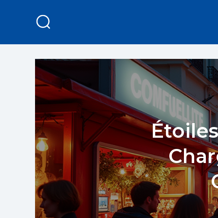
Étoile
Char