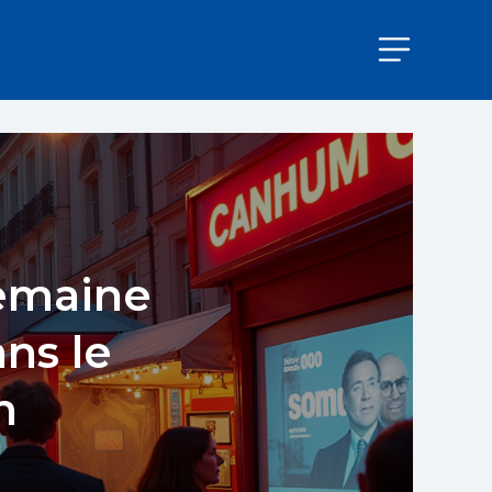
Semaine
ns le
n