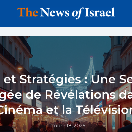
s et Stratégies : Une 
gée de Révélations da
Cinéma et la Télévisio
octobre 18, 2025