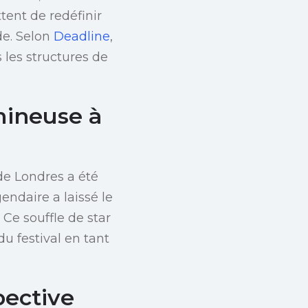
tent de redéfinir
de. Selon
Deadline
,
 les structures de
mineuse à
de Londres a été
ndaire a laissé le
 Ce souffle de star
du festival en tant
pective