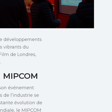
 de développements
s vibrants du
ilm de Londres,
.
au MIPCOM
u son événement
 de l’industrie se
stante évolution de
ondiale, le MIPCOM