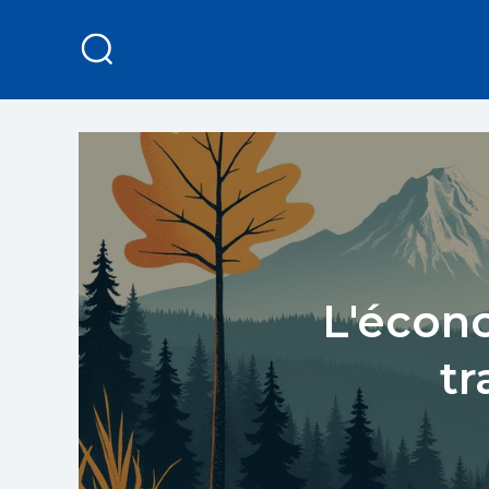
L'écono
tr