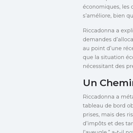
économiques, les 
s’améliore, bien 
Riccadonna a expli
demandes d’allocat
au point d’une réce
que la situation é
nécessitant des pr
Un Chemin
Riccadonna a méta
tableau de bord o
prises, mais des r
d’impôts et des tar
l’aveugle,” a-t-il no