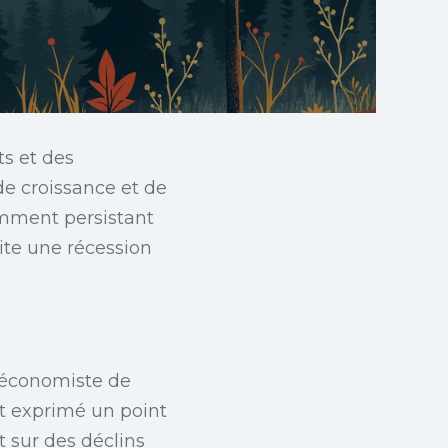
ts et des
e croissance et de
emment persistant
vite une récession
f économiste de
nt exprimé un point
 sur des déclins