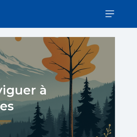
viguer à
les