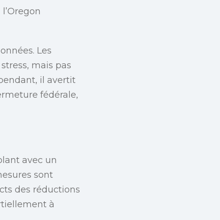
 l’Oregon
données. Les
stress, mais pas
endant, il avertit
ermeture fédérale,
lant avec un
mesures sont
cts des réductions
rtiellement à