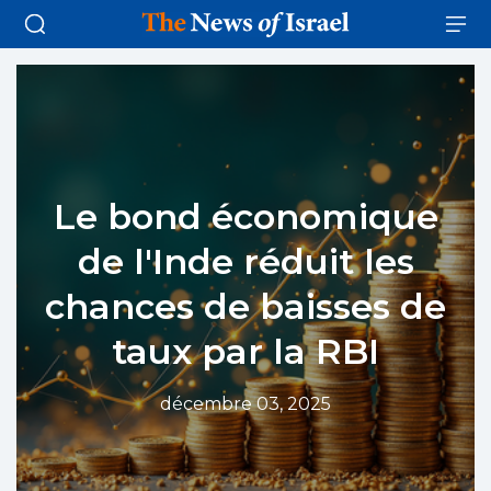
Le bond économique
de l'Inde réduit les
chances de baisses de
taux par la RBI
décembre 03, 2025