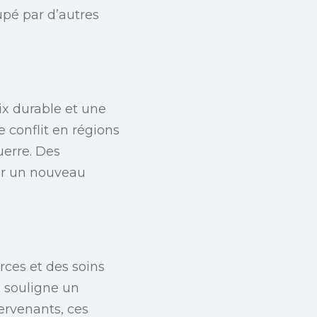
upé par d’autres
ix durable et une
e conflit en régions
uerre. Des
er un nouveau
rces et des soins
l souligne un
ervenants, ces