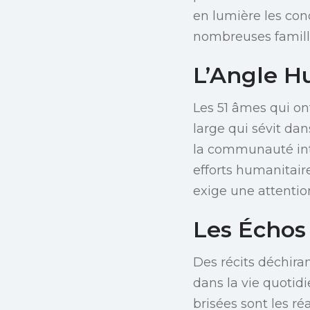
en lumière les cond
nombreuses famill
L’Angle H
Les 51 âmes qui on
large qui sévit dan
la communauté int
efforts humanitair
exige une attentio
Les Échos
Des récits déchira
dans la vie quotid
brisées sont les r