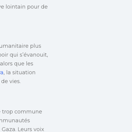
ve lointain pour de
humanitaire plus
poir qui s’évanouit,
lors que les
ra
, la situation
de vies.
nue trop commune
 communautés
 Gaza. Leurs voix