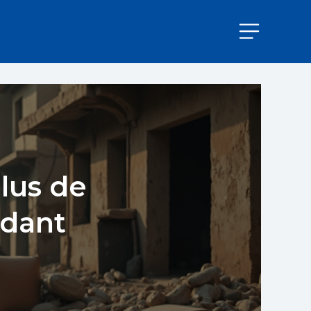
lus de
ndant