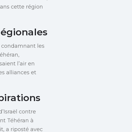
ans cette région
Régionales
t, condamnant les
éhéran,
aient l’air en
s alliances et
pirations
’Israël contre
ant Téhéran à
t, a riposté avec