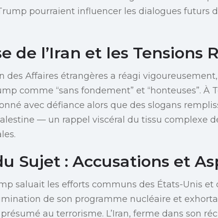
rump pourraient influencer les dialogues futurs d
 de l’Iran et les Tensions 
en des Affaires étrangères a réagi vigoureusemen
rump comme “sans fondement” et “honteuses”. À T
onné avec défiance alors que des slogans rempliss
Palestine — un rappel viscéral du tissu complexe de
les.
 Sujet : Accusations et As
mp saluait les efforts communs des États-Unis et d
l’élimination de son programme nucléaire et exhort
présumé au terrorisme. L’Iran, ferme dans son réci