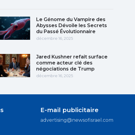
Le Génome du Vampire des
Abysses Dévoile les Secrets
du Passé Évolutionnaire
décembre 16, 2025
Jared Kushner refait surface
comme acteur clé des
négociations de Trump
décembre 16, 2025
s
E-mail publicitaire
advertising@newsofisrael.com