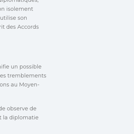
on isolement
tilise son
prit des Accords
ifie un possible
i ces tremblements
ions au Moyen-
nde observe de
t la diplomatie