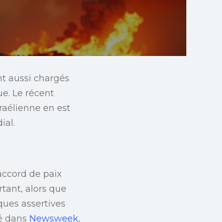
t aussi chargés
e. Le récent
raélienne en est
ial.
 accord de paix
rtant, alors que
ques assertives
ué dans
Newsweek
,