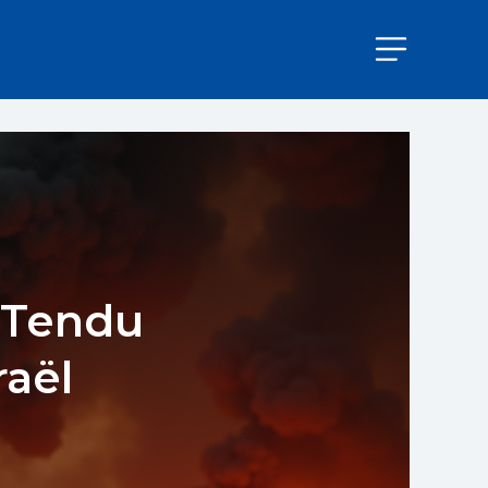
 Tendu
raël