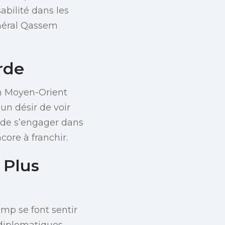
abilité dans les
énéral Qassem
rde
un Moyen-Orient
un désir de voir
n de s’engager dans
core à franchir.
 Plus
mp se font sentir
 diplomatiques,