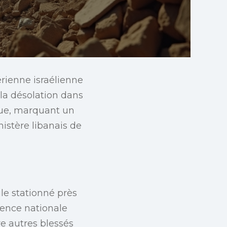
rienne israélienne
 la désolation dans
que, marquant un
istère libanais de
le stationné près
gence nationale
re autres blessés