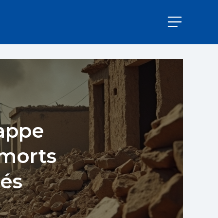
rappe
 morts
iés