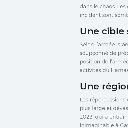
dans le chaos. Les 
incident sont somb
Une cible
Selon l’armée isra
soupçonné de prépa
position de l’armé
activités du Hamas
Une régio
Les répercussions 
plus large et déva
2023, qui a entraî
inimaginable à Gaz