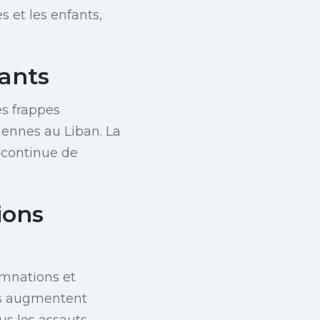
 et les enfants,
tants
es frappes
niennes au Liban. La
s continue de
ions
amnations et
es augmentent
us les assauts