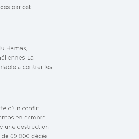
tées par cet
 du Hamas,
éliennes. La
lable à contrer les
e d’un conflit
Hamas en octobre
ué une destruction
s de 69 000 décès