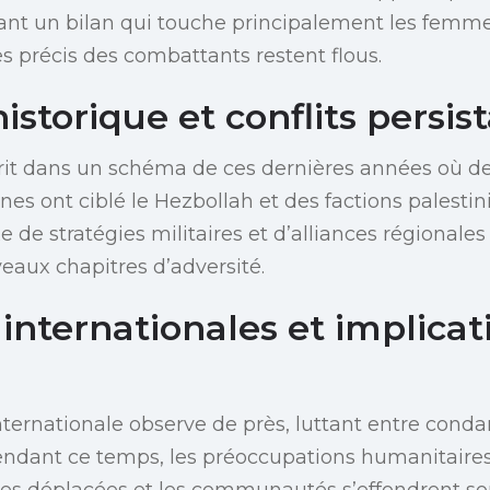
étant un bilan qui touche principalement les femmes
es précis des combattants restent flous.
istorique et conflits persis
crit dans un schéma de ces dernières années où d
nes ont ciblé le Hezbollah et des factions palesti
 de stratégies militaires et d’alliances régionale
aux chapitres d’adversité.
internationales et implicat
ernationale observe de près, luttant entre cond
 Pendant ce temps, les préoccupations humanitair
lles déplacées et les communautés s’effondrent so