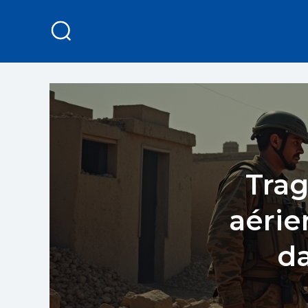
Trag
aérie
da