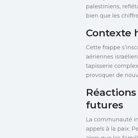
palestiniens, refl
bien que les chiffr
Contexte h
Cette frappe s’ins
aériennes israélien
tapisserie complexe
provoquer de nouve
Réactions 
futures
La communauté int
appels à la paix.
alors que les fami