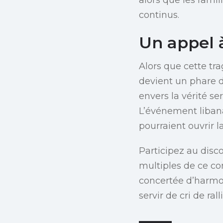
continus.
Un appel à
Alors que cette tr
devient un phare d
envers la vérité se
L’événement libana
pourraient ouvrir la
Participez au disc
multiples de ce con
concertée d’harmo
servir de cri de ral