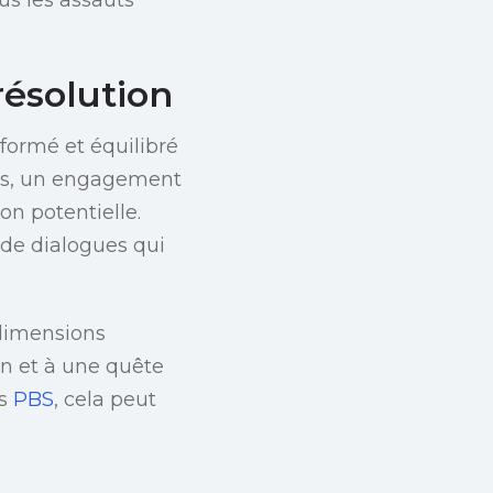
résolution
nformé et équilibré
ces, un engagement
ion potentielle.
 de dialogues qui
 dimensions
ion et à une quête
ns
PBS
, cela peut