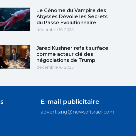
Le Génome du Vampire des
Abysses Dévoile les Secrets
du Passé Évolutionnaire
décembre 16, 2025
Jared Kushner refait surface
comme acteur clé des
négociations de Trump
décembre 16, 2025
s
E-mail publicitaire
advertising@newsofisrael.com