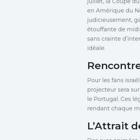
juillet, la Coupe 
en Amérique du No
judicieusement, ga
étouffante de midi.
sans crainte d’int
idéale.
Rencontre
Pour les fans israé
projecteur sera su
le Portugal. Ces lé
rendant chaque ma
L’Attrait d