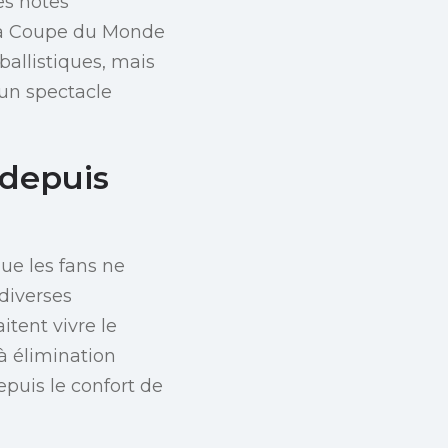
es hôtes
la Coupe du Monde
allistiques, mais
 un spectacle
 depuis
que les fans ne
diverses
itent vivre le
 à élimination
puis le confort de