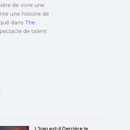
mière de vivre une
e une histoire de
diqué dans
The
spectacle de talent
L'Iran est-il Derrière le