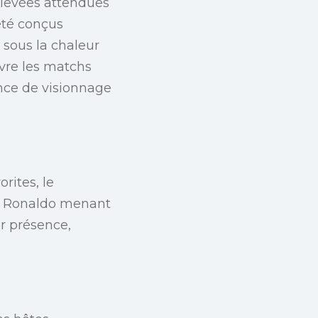
élevées attendues
été conçus
 sous la chaleur
ivre les matchs
ance de visionnage
rites, le
ano Ronaldo menant
ur présence,