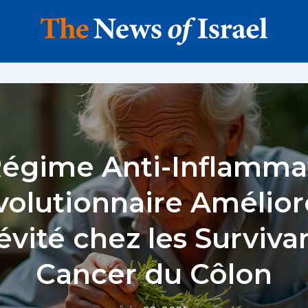
égime Anti-Inflamma
olutionnaire Amélior
vité chez les Surviva
Cancer du Côlon