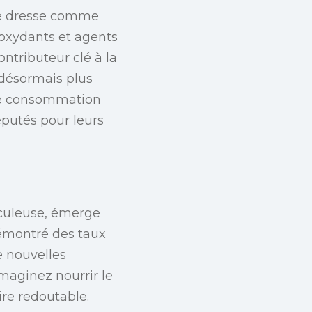
 se dresse comme
oxydants et agents
ntributeur clé à la
 désormais plus
une consommation
éputés pour leurs
iculeuse, émerge
démontré des taux
e nouvelles
Imaginez nourrir le
ire redoutable.