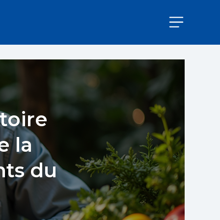
toire
e la
nts du