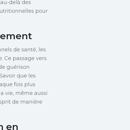
 au-delà des
utritionnelles pour
itement
nnels de santé, les
re. Ce passage vers
 de guérison
Savoir que les
aque fois plus
 la vie, même aussi
esprit de manière
n en