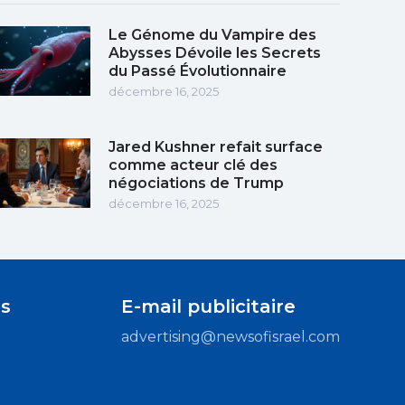
Le Génome du Vampire des
Abysses Dévoile les Secrets
du Passé Évolutionnaire
décembre 16, 2025
Jared Kushner refait surface
comme acteur clé des
négociations de Trump
décembre 16, 2025
s
E-mail publicitaire
advertising@newsofisrael.com