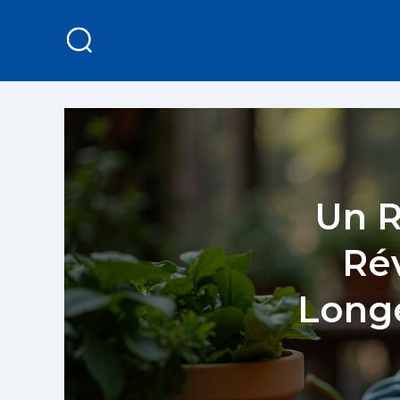
Un R
Rév
Longé