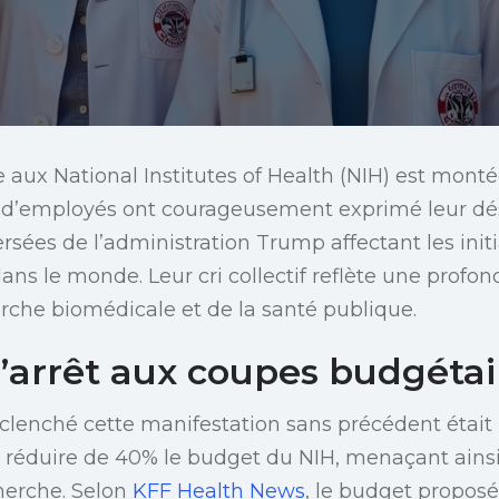
aux National Institutes of Health (NIH) est monté
 d’employés ont courageusement exprimé leur dés
rsées de l’administration Trump affectant les init
dans le monde. Leur cri collectif reflète une profo
herche biomédicale et de la santé publique.
’arrêt aux coupes budgétai
déclenché cette manifestation sans précédent était 
e réduire de 40% le budget du NIH, menaçant ains
cherche. Selon
KFF Health News
, le budget proposé