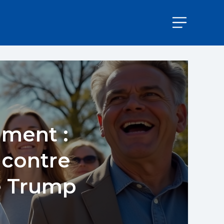
iment :
 contre
e Trump