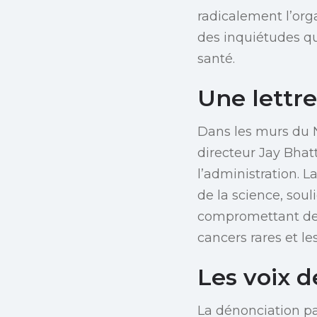
radicalement l’orga
des inquiétudes qu
santé.
Une lettr
Dans les murs du N
directeur Jay Bhat
l’administration. 
de la science, sou
compromettant des 
cancers rares et le
Les voix d
La dénonciation pa