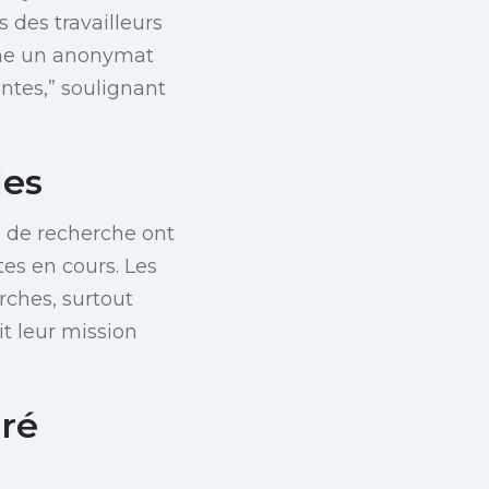
 des travailleurs
omme un anonymat
ntes,” soulignant
les
s de recherche ont
tes en cours. Les
erches, surtout
it leur mission
gré