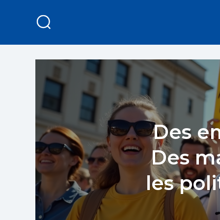
Des em
Des ma
les po