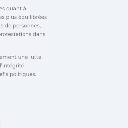
tes quant à
es plus équilibrées
ns de personnes,
protestations dans
lement une lutte
’intégrité
fis politiques.