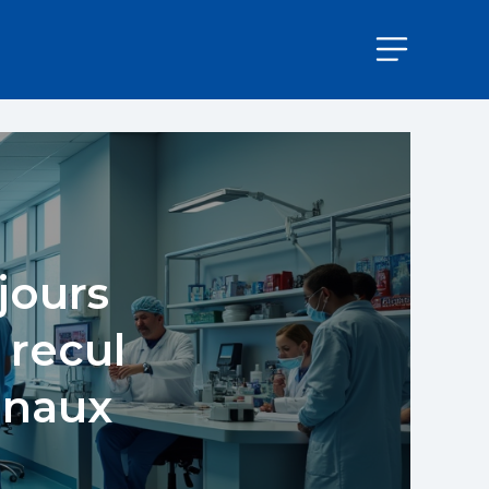
jours
 recul
onaux