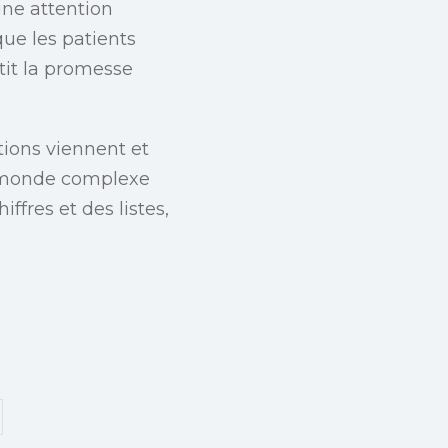
une attention
ue les patients
tit la promesse
ctions viennent et
le monde complexe
ffres et des listes,