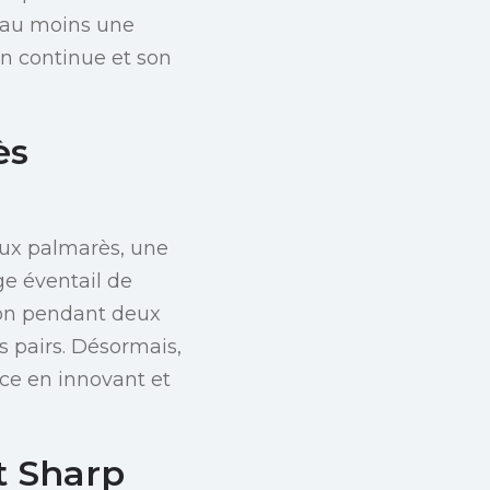
s au moins une
on continue et son
ès
eux palmarès, une
ge éventail de
ion pendant deux
 pairs. Désormais,
ace en innovant et
t Sharp