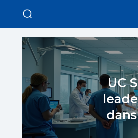
UC S
leade
dans