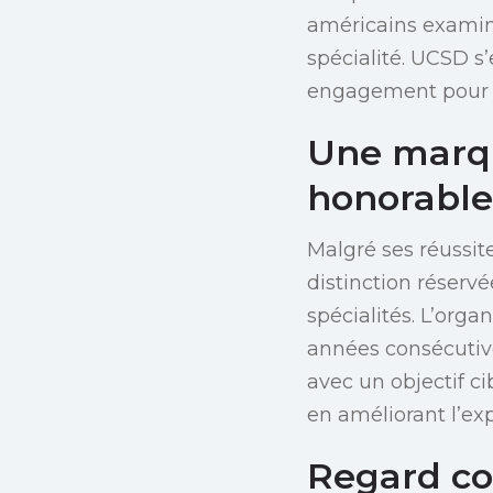
américains examiné
spécialité. UCSD s
engagement pour l
Une marq
honorable
Malgré ses réussit
distinction réserv
spécialités. L’org
années consécutiv
avec un objectif ci
en améliorant l’ex
Regard co