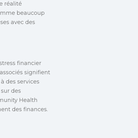
 réalité
, comme beaucoup
ises avec des
tress financier
ssociés signifient
 à des services
 sur des
munity Health
ment des finances.