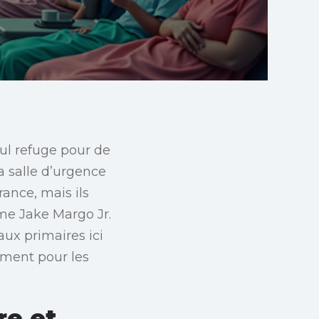
eul refuge pour de
a salle d’urgence
rance, mais ils
me Jake Margo Jr.
ux primaires ici
sement pour les
re et