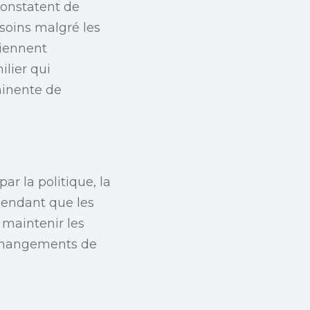
constatent de
 soins malgré les
viennent
lier qui
minente de
r la politique, la
 pendant que les
 maintenir les
s changements de