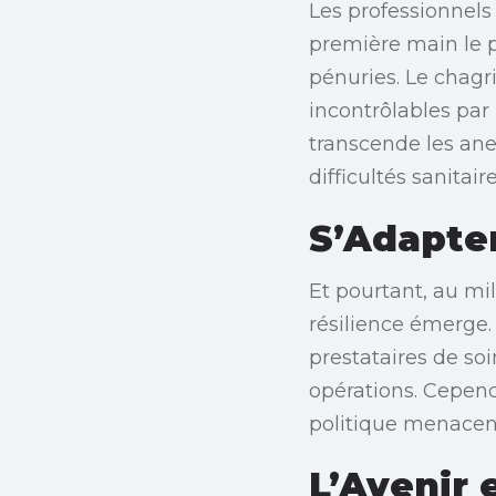
Les professionnels
première main le pr
pénuries. Le chagr
incontrôlables par
transcende les an
difficultés sanitaire
S’Adapte
Et pourtant, au mi
résilience émerge.
prestataires de so
opérations. Cepend
politique menacent
L’Avenir