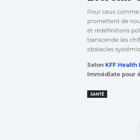
Pour ceux comme Sa
promettent de nouv
et redéfinitions po
transcende les chi
obstacles systémi
Selon
KFF Health
immédiate pour év
SANTÉ