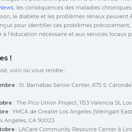
News
, les conséquences des maladies chroniques
on, le diabète et les problèmes rénaux peuvent ê
onçus pour identifier ces problèmes précocement,
r à l’éducation nécessaire et aux services locaux 
es !
ssé, voici où vous rendre :
embre
: St. Barnabas Senior Center, 675 S. Carondel
tobre
: The Pico Union Project, 1153 Valencia St, Lo
bre
: YMCA de Greater Los Angeles (Weingart Eas
os Angeles, CA 90023
ctobre
: LACare Community Resource Center à Linc