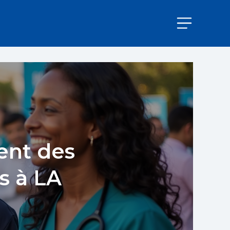
cent des
s à LA