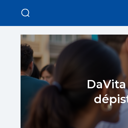
DaVita 
dépis