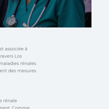
st associée à
travers Los
x maladies rénales
nent des mesures
e rénale
moment. Comme