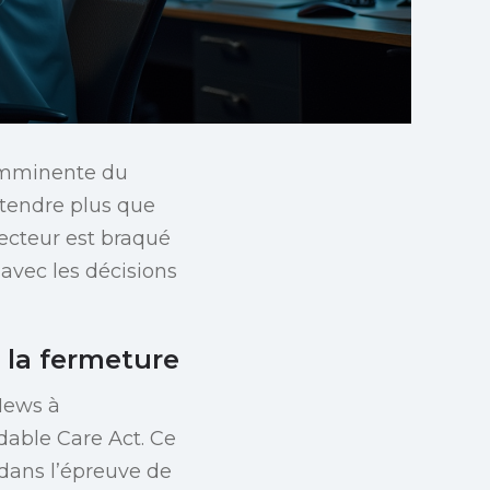
 imminente du
ntendre plus que
jecteur est braqué
avec les décisions
r la fermeture
News à
dable Care Act. Ce
dans l’épreuve de