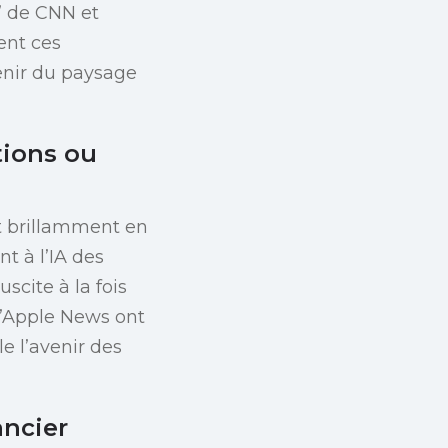
” de CNN et
ent ces
venir du paysage
tions ou
et brillamment en
nt à l’IA des
scite à la fois
d’Apple News ont
le l’avenir des
ancier