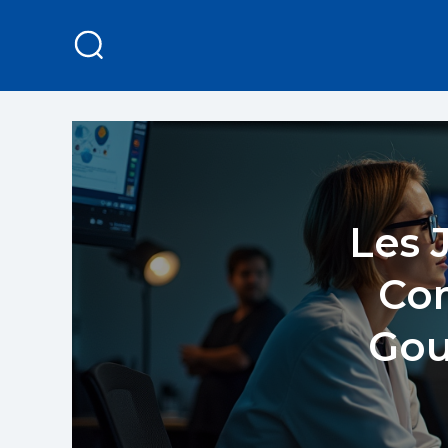
Les 
Co
Gou