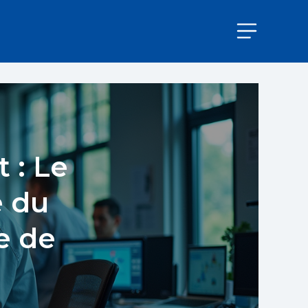
 : Le
 du
e de