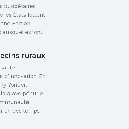
s budgétaires
 les États luttent
kend Edition
s auxquelles font
ecins ruraux
 santé
et d’innovation. En
ily Yonder,
à la grave pénurie
 communauté
oir en des temps