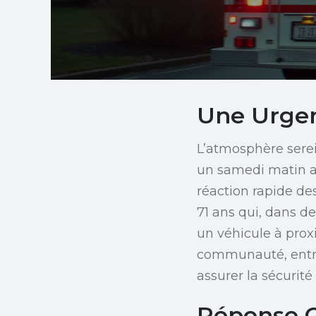
Une Urgen
L’atmosphère serei
un samedi matin a
réaction rapide d
71 ans qui, dans de
un véhicule à prox
communauté, entra
assurer la sécurité
Réponse C