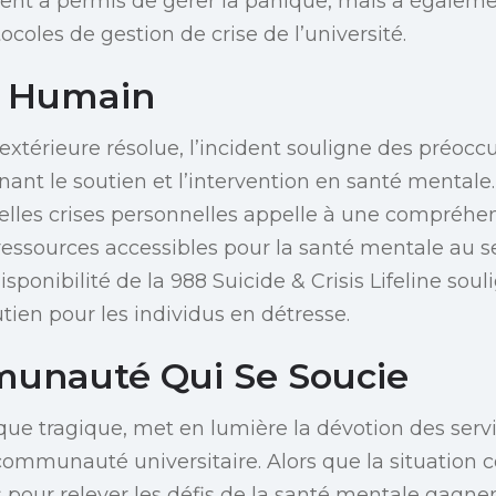
ent a permis de gérer la panique, mais a égaleme
tocoles de gestion de crise de l’université.
t Humain
xtérieure résolue, l’incident souligne des préocc
nant le soutien et l’intervention en santé mentale
 telles crises personnelles appelle à une compréhe
ressources accessibles pour la santé mentale au se
ponibilité de la 988 Suicide & Crisis Lifeline soul
tien pour les individus en détresse.
unauté Qui Se Soucie
 que tragique, met en lumière la dévotion des serv
 communauté universitaire. Alors que la situation 
ifs pour relever les défis de la santé mentale gagne