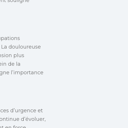
nt souligné
upations
. La douloureuse
nsion plus
in de la
igne l’importance
ices d’urgence et
continue d’évoluer,
nt en force,