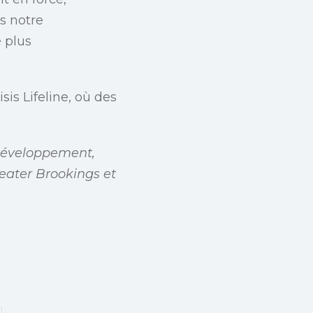
s notre
 plus
sis Lifeline, où des
 développement,
eater Brookings et