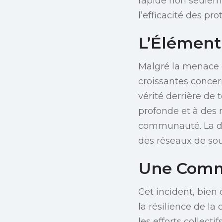
rapide non seulem
l’efficacité des pro
L’Élémen
Malgré la menace e
croissantes concer
vérité derrière de
profonde et à des 
communauté. La dis
des réseaux de sou
Une Comm
Cet incident, bien
la résilience de la
les efforts collect