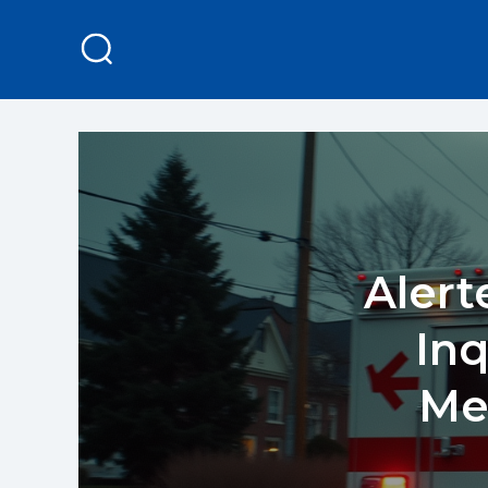
Alert
Inq
Men