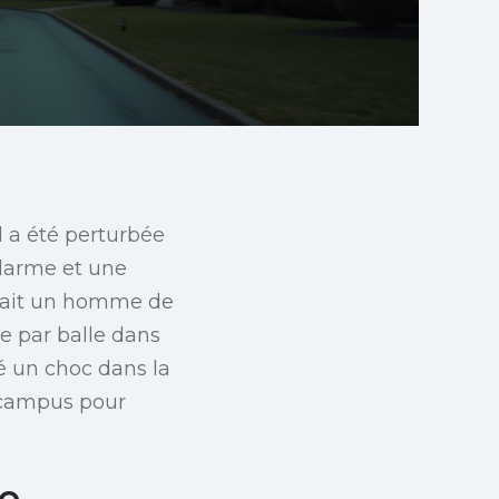
d a été perturbée
larme et une
uvait un homme de
re par balle dans
é un choc dans la
 campus pour
te