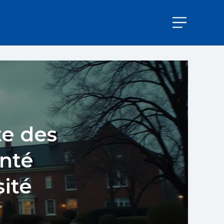
te des
anté
sité