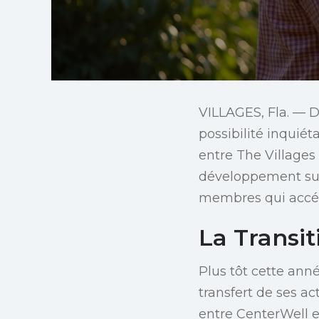
VILLAGES, Fla. — De
possibilité inquiét
entre The Villages
développement suit
membres qui accéda
La Transit
Plus tôt cette ann
transfert de ses a
entre CenterWell e