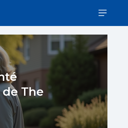
nté
 de The