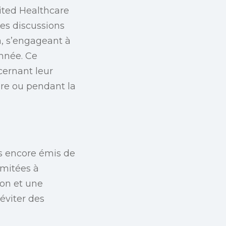
ited Healthcare
es discussions
, s’engageant à
année. Ce
cernant leur
re ou pendant la
pas encore émis de
imitées à
ion et une
éviter des