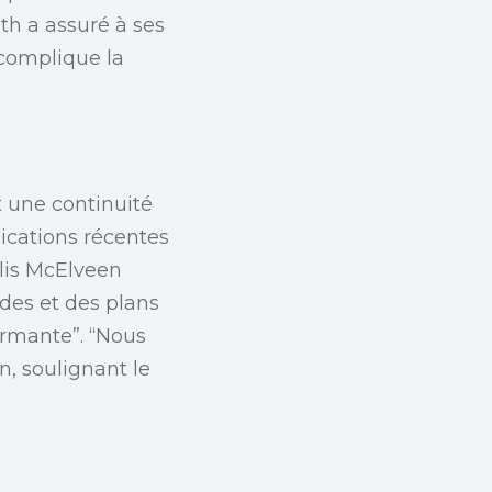
th a assuré à ses
 complique la
t une continuité
ications récentes
llis McElveen
udes et des plans
armante”. “Nous
n, soulignant le