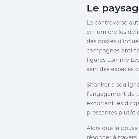
Le paysage
La controverse aut
en lumière les déf
des postes d’infl
campagnes anti-tr
figures comme Levin
sein des espaces 
Shanker a souligné
l’engagement de L
exhortant les diri
pressantes plutôt q
Alors que la pouss
résonner à travers l