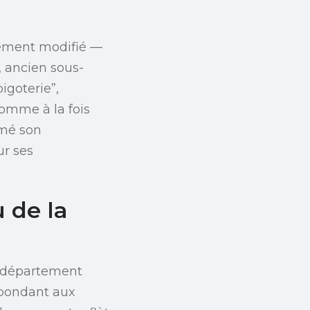
ètement modifié —
, ancien sous-
igoterie”,
comme à la fois
imé son
ur ses
 de la
u département
répondant aux