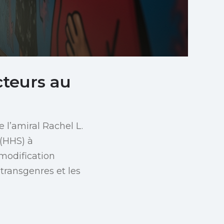
cteurs au
 l’amiral Rachel L.
 (HHS) à
 modification
 transgenres et les
u