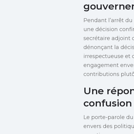
gouverne
Pendant l’arrêt du
une décision confi
secrétaire adjoint 
dénonçant la décis
irrespectueuse et 
engagement envers 
contributions plut
Une répon
confusion
Le porte-parole d
envers des politiq