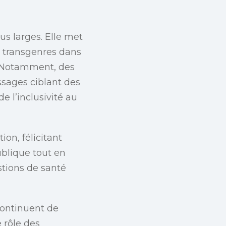
us larges. Elle met
s transgenres dans
. Notamment, des
sages ciblant des
e l’inclusivité au
on, félicitant
blique tout en
stions de santé
continuent de
e rôle des