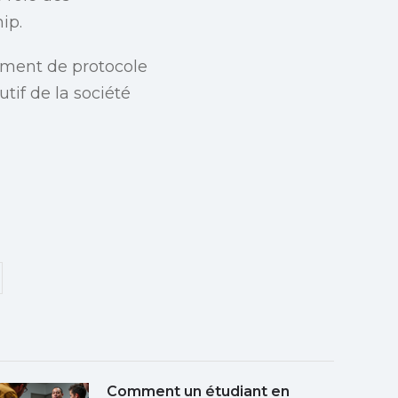
ip.
ement de protocole
tif de la société
Comment un étudiant en