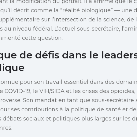
nt la modification du portrait. Il a affirmé que le
qu’il décrit comme la “réalité biologique” — une d
pplémentaire sur l’intersection de la science, de l
s au niveau fédéral. L’actuel sous-secrétaire, l’amir
mmenté cette question.
que de défis dans le leader
lique
econnue pour son travail essentiel dans des domain
e COVID-19, le VIH/SIDA et les crises des opioïdes,
troverse. Son mandat en tant que sous-secrétaire a
pour ses contributions à la politique de santé et de
débats sociaux et politiques plus larges sur les d
nres.